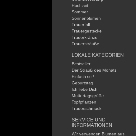
Hochzeit
Sommer
Sonnenblumen
Trauerfall
Trauergestecke
Trauerkränze
Trauersträuße
LOKALE KATEGORIEN
Bestseller
Der Strauß des Monats
Einfach so !
Geburtstag
Ich liebe Dich
Muttertagsgrüße
Topfpflanzen
Trauerschmuck
SERVICE UND
INFORMATIONEN
Wir verwenden Blumen aus