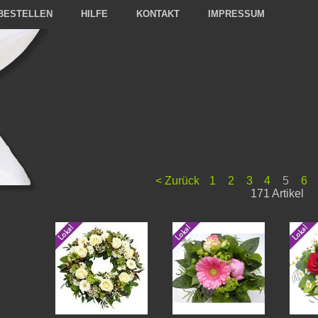
BESTELLEN
HILFE
KONTAKT
IMPRESSUM
< Zurück
1
2
3
4
5
6
171 Artikel