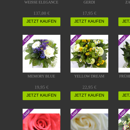
WEISSE ELEGANCE
GERDI
ZA
137,00 €
17,95 €
JETZT KAUFEN
JETZT KAUFEN
JET
MEMORY BLUE
YELLOW DREAM
FRÜH
19,95 €
22,95 €
JETZT KAUFEN
JETZT KAUFEN
JET