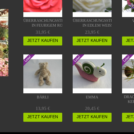
ÜBERRASCHUNGSSTRAUSS
ÜBERRASCHUNGSSTRAUSS I
IN FEURIGEM ROT
N EDLEM WEISS
31,95 €
23,95 €
JETZT KAUFEN
JETZT KAUFEN
JET
DRAC
BÄRLI
EMMA
KE
13,95 €
20,45 €
JETZT KAUFEN
JETZT KAUFEN
JET