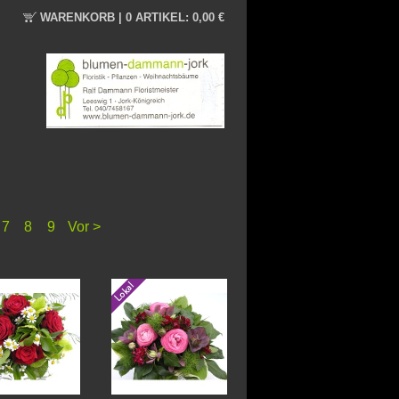
WARENKORB |
0 ARTIKEL:
0,00 €
7
8
9
Vor >